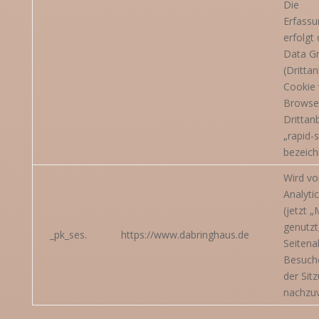
Die
Erfass
erfolgt
Data 
(Drittan
Cookie 
Browser
Drittan
„rapid-s
bezeich
Wird vo
Analyti
(jetzt 
genutzt
_pk_ses.
https://www.dabringhaus.de
Seitena
Besuch
der Sit
nachzuv