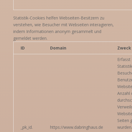
Statistik-Cookies helfen Webseiten-Besitzern zu
verstehen, wie Besucher mit Webseiten interagieren,
indem Informationen anonym gesammelt und
gemeldet werden.
ID
Domain
Zweck
Erfass
Statisti
Besuch
Benutze
Website,
Anzahl 
durchsc
Verweil
Website
Seiten 
_pk_id.
https://www.dabringhaus.de
wurden