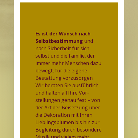
Es ist der Wunsch nach
Selbstbestimmung
und
nach Sicherheit für sich
selbst und die Familie, der
immer mehr Menschen dazu
bewegt, für die eigene
Bestattung vorzu­sorgen.
Wir beraten Sie ausführlich
und halten all Ihre Vor­
stellungen genau fest – von
der Art der Beisetzung über
die Dekoration mit Ihren
Lieblingsblumen bis hin zur
Begleitung durch besondere
Musik und vielem mehr.