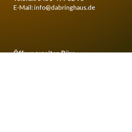
E-Mail:
info@dabringhaus.de
Öffnungszeiten Büro
Mo-Do 8:30 -17:00 Uhr
Fr 8:30 – 16:00 Uhr
0451 / 592 20 20