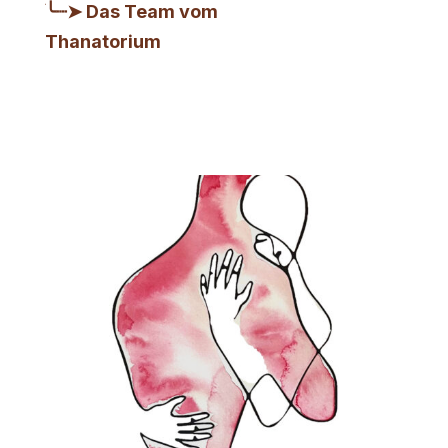
ׂ╰┈➤ Das Team vom
Thanatorium